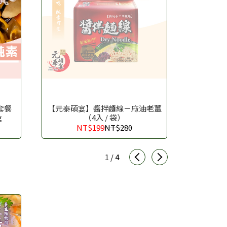
套餐
【元泰碩宴】醬拌麵線－麻油老薑
【旺來旺
g
（4入 / 袋）
NT$199
NT$280
N
1
/
4