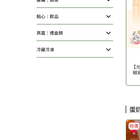
點心│飲品
燕窩｜禮盒類
冷藏冷凍
【
椒
蛋