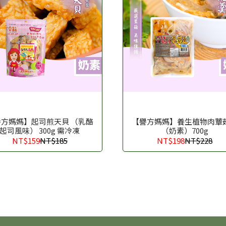
譽方媽媽】起司煎天貝 （乳酪
【譽方媽媽】養生植物肉蕈
起司風味） 300g 需冷凍
（奶素）700g
NT$159
NT$185
NT$198
NT$228