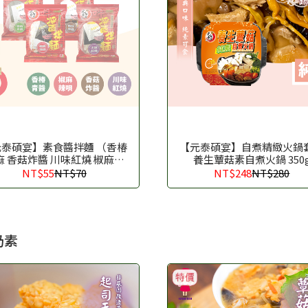
元泰碩宴】素食醬拌麵 （香椿
【元泰碩宴】自煮精緻火鍋
麻 香菇炸醬 川味紅燒 椒麻辣
養生蕈菇素自煮火鍋 350
唄）
NT$55
NT$70
NT$248
NT$280
奶素