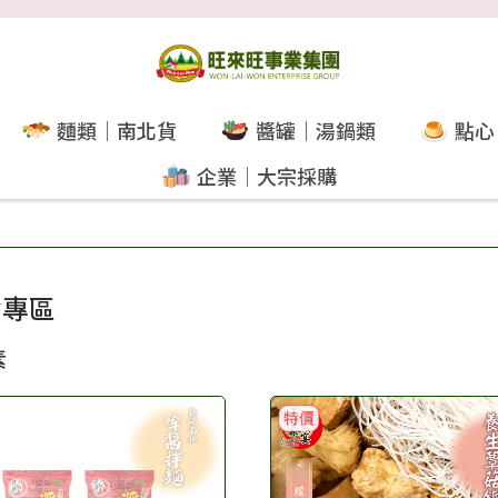
麵類｜南北貨
醬罐｜湯鍋類
點心
企業｜大宗採購
食專區
素