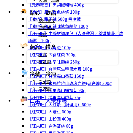
火鍋｜湯底
【元泰碩宴】黑胡椒粗粒 400g
點心｜飲品
【啃唄】原味魷魚絲條 100g
【啃唄】甜不辣 600g 需冷藏
點心零食
【啃唄】起司辣味魷魚絲條 100g
沖煮飲品
【旺來旺】中藥材調理包（人蔘雞湯／藥燉排骨／燒
蜂蜜
酒雞） 100g
燕窩｜禮盒
【旺來旺】八角粒 100g
燕窩
【旺來旺】即食紅棗 300g
禮盒類
【旺來旺】古早味麵線 250g
【旺來旺】台灣原生種黑木耳 100g
冷藏｜冷凍
【旺來旺】台灣高山香菇 150g
冷藏類
【旺來旺】喜馬拉雅山玫瑰岩鹽(研磨罐) 200g
冷凍類
【旺來旺】埔里高山鈕扣菇 90g
【旺來旺】埔里高山香菇 75g
企業｜大宗採購
【旺來旺】大紅棗（調理用）600g
【旺來旺】大薏仁 600g
【旺來旺】山粉圓 400g
【旺來旺】岩海苔絲 60g