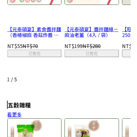
【元泰碩宴】素食醬拌麵
【元泰碩宴】醬拌麵線－
【旺來
（香椿椒麻 香菇炸醬 川
麻油老薑（4入 / 袋）
250g
味紅燒 椒麻辣唄）
NT$55
NT$70
NT$199
NT$280
NT$6
已售完
已售完
1
/
5
五穀雜糧
看更多