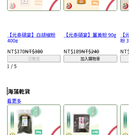
【元泰碩宴】白胡椒粉
【元泰碩宴】薑黃粉 90g
【元泰
400g
粉 300
NT$370
NT$380
NT$189
NT$240
NT$7
已售完
加入購物車
1
/
5
海藻乾貨
看更多