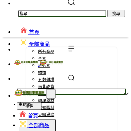
搜尋
首頁
全部商品
所有商品
全素
蛋奶素
麵類
五穀雜糧
南北乾貨
海藻乾貨
調理藥材
主選單
搜尋
罐頭醬料
首頁
火鍋湯底
點心零食
全部商品
蜂蜜