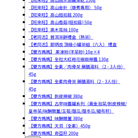
【旺來旺】高山脫水高麗菜乾 250g
【旺來旺】高山金針（燉煮專用） 50g
【旺來旺】高山鈕扣菇 200g
【旺來旺】高山香菇(鈕扣菇) 50g
【旺來旺】黑木耳絲 100g
【老同志】普洱茶餅禮盒（熟茶）
【老同志】鄒炳良 頂級小罐茶組（六入） 禮盒
【譽方媽媽】 果凍粉(洋菜粉) 10g×4
【譽方媽媽】全粒大紅袍花椒麻辣醬 130g
【譽方媽媽】全素／肉骨茶 藥膳湯料 （2 - 3人份）
45g
【譽方媽媽】全素肉骨茶 藥膳湯料（2 - 3人份）
45g
【譽方媽媽】剝皮辣椒 380g
【譽方媽媽】古早味醬罐系列（黃金泡菜/剝皮辣椒/
皇帝菜/味醂嫩薑/玉筍/蔭瓜/蔭冬瓜/破布籽）
【譽方媽媽】味醂嫩薑 380g
【譽方媽媽】天貝（全素）450g
【譽方媽媽】奇亞籽 200g