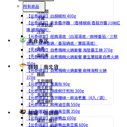
燕窩
所有商品
禮盒類
【元泰碩宴】白胡椒粉 400g
冷藏
【元泰碩宴】素食醬拌麵 （香椿椒麻 香菇炸醬 川味紅
沖煮飲品
燒 椒麻辣唄）
冷凍
【元泰碩宴】經典湯底（白湯湯底／麻辣番茄／三鮮
素食專區
御湯／麻辣香鍋／番茄鍋底／蕈菇湯底）
全素
【元泰碩宴】自煮精緻火鍋套餐 海陸霸王鍋 370g
蛋奶素
【元泰碩宴】自煮精緻火鍋套餐 養生蕈菇素自煮火鍋
350g
麵類｜南北貨
【元泰碩宴】自煮精緻火鍋套餐 麻辣海鮮火鍋
麵類
370g
五穀雜糧
【元泰碩宴】薑黃粉 90g
南北乾貨
【元泰碩宴】酥皮蚵仔煎粉 300g
海藻乾貨
【元泰碩宴】醬拌麵線－麻油老薑（4入 / 袋）
調理藥材
【元泰碩宴】麻辣滷豆腐 550g
【元泰碩宴】麻辣臭豆腐 350g
醬罐｜湯鍋類
【元泰碩宴】麻辣鴨血 600g
罐頭｜醬料
【元泰碩宴】麻辣鴨血臭豆腐 600g