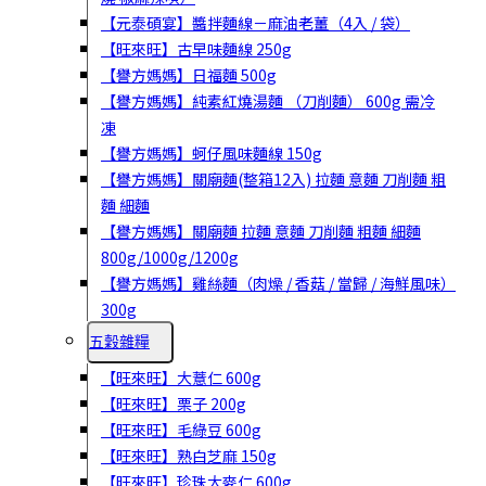
【元泰碩宴】醬拌麵線－麻油老薑（4入 / 袋）
【旺來旺】古早味麵線 250g
【譽方媽媽】日福麵 500g
【譽方媽媽】純素紅燒湯麵 （刀削麵） 600g 需冷
凍
【譽方媽媽】蚵仔風味麵線 150g
【譽方媽媽】關廟麵(整箱12入) 拉麵 意麵 刀削麵 粗
麵 細麵
【譽方媽媽】關廟麵 拉麵 意麵 刀削麵 粗麵 細麵
800g/1000g/1200g
【譽方媽媽】雞絲麵（肉燥 / 香菇 / 當歸 / 海鮮風味）
300g
五穀雜糧
【旺來旺】大薏仁 600g
【旺來旺】栗子 200g
【旺來旺】毛綠豆 600g
【旺來旺】熟白芝麻 150g
【旺來旺】珍珠大麥仁 600g