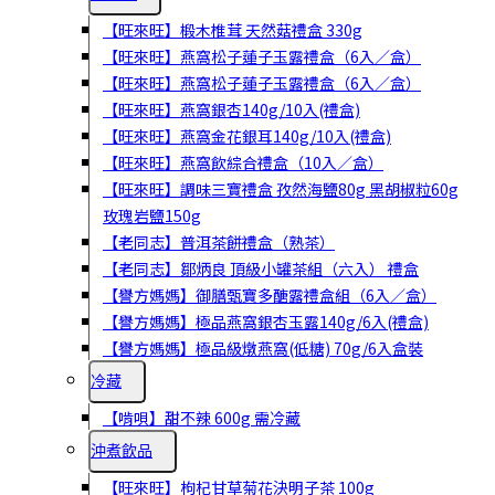
【旺來旺】椴木椎茸 天然菇禮盒 330g
【旺來旺】燕窩松子蓮子玉露禮盒（6入／盒）
【旺來旺】燕窩松子蓮子玉露禮盒（6入／盒）
【旺來旺】燕窩銀杏140g/10入(禮盒)
【旺來旺】燕窩金花銀耳140g/10入(禮盒)
【旺來旺】燕窩飲綜合禮盒（10入／盒）
【旺來旺】調味三寶禮盒 孜然海鹽80g 黑胡椒粒60g
玫瑰岩鹽150g
【老同志】普洱茶餅禮盒（熟茶）
【老同志】鄒炳良 頂級小罐茶組（六入） 禮盒
【譽方媽媽】御膳甄寶多醣露禮盒組（6入／盒）
【譽方媽媽】極品燕窩銀杏玉露140g/6入(禮盒)
【譽方媽媽】極品級燉燕窩(低糖) 70g/6入盒裝
冷藏
【啃唄】甜不辣 600g 需冷藏
沖煮飲品
【旺來旺】枸杞甘草菊花決明子茶 100g