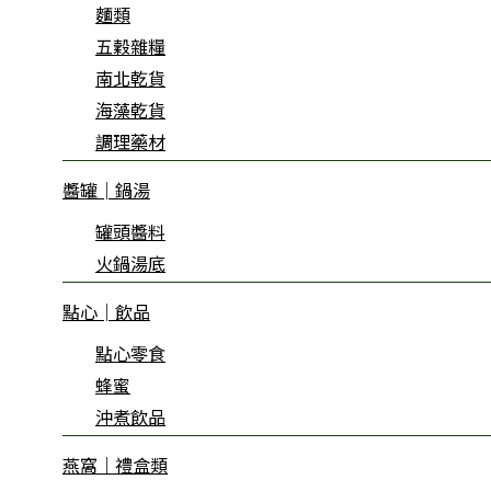
麵類
五穀雜糧
南北乾貨
海藻乾貨
調理藥材
醬罐│鍋湯
罐頭醬料
火鍋湯底
點心│飲品
點心零食
蜂蜜
沖煮飲品
燕窩｜禮盒類