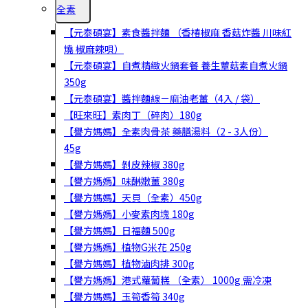
全素
【元泰碩宴】素食醬拌麵 （香椿椒麻 香菇炸醬 川味紅
燒 椒麻辣唄）
【元泰碩宴】自煮精緻火鍋套餐 養生蕈菇素自煮火鍋
350g
【元泰碩宴】醬拌麵線－麻油老薑（4入 / 袋）
【旺來旺】素肉丁（碎肉）180g
【譽方媽媽】全素肉骨茶 藥膳湯料（2 - 3人份）
45g
【譽方媽媽】剝皮辣椒 380g
【譽方媽媽】味醂嫩薑 380g
【譽方媽媽】天貝（全素）450g
【譽方媽媽】小麥素肉塊 180g
【譽方媽媽】日福麵 500g
【譽方媽媽】植物G米花 250g
【譽方媽媽】植物滷肉排 300g
【譽方媽媽】港式蘿蔔糕 （全素） 1000g 需冷凍
【譽方媽媽】玉筍香筍 340g