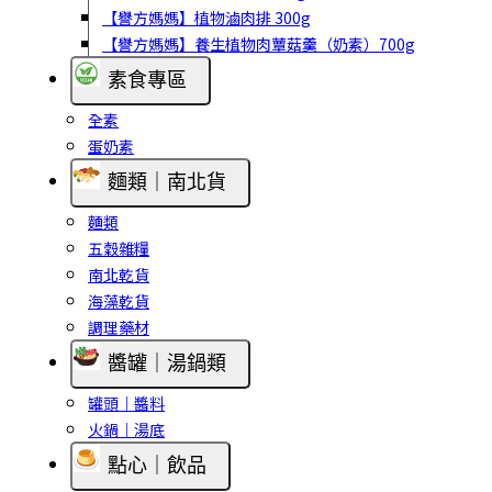
【譽方媽媽】植物滷肉排 300g
【譽方媽媽】養生植物肉蕈菇羹（奶素）700g
素食專區
全素
蛋奶素
麵類｜南北貨
麵類
五穀雜糧
南北乾貨
海藻乾貨
調理藥材
醬罐｜湯鍋類
罐頭｜醬料
火鍋｜湯底
點心｜飲品