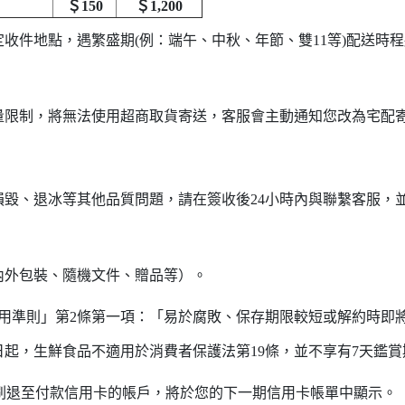
＄150
＄1,200
定收件地點，遇繁盛期(例：端午、中秋、年節、雙11等)配送時
量限制，將無法使用超商取貨寄送，客服會主動通知您改為宅配
損毀、退冰等其他品質問題，請在簽收後24小時內與聯繫客服，
內外包裝、隨機文件、贈品等）。
用準則」第2條第一項：「易於腐敗、保存期限較短或解約時即將
1日起，生鮮食品不適用於消費者保護法第19條，並不享有7天鑑
項刷退至付款信用卡的帳戶，將於您的下一期信用卡帳單中顯示。