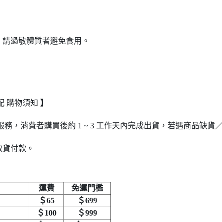
，請過敏體質者避免食用。
宅配 購物須知
】
務，消費者購買後約 1 ~ 3 工作天內完成出貨，若遇商品缺
取貨付款。
運費
免運門檻
＄65
＄699
＄100
＄999