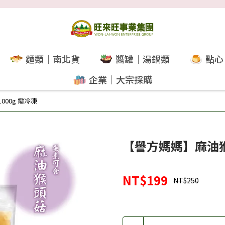
麵類｜南北貨
醬罐｜湯鍋類
點心
企業｜大宗採購
00g 需冷凍
【譽方媽媽】麻油猴頭
NT$199
NT$250