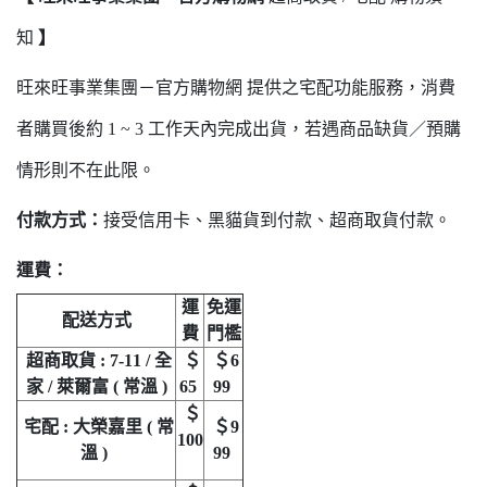
知
】
旺來旺事業集團－官方購物網 提供之宅配功能服務，消費
者購買後約 1 ~ 3 工作天內完成出貨，若遇商品缺貨／預購
情形則不在此限。
付款方式：
接受信用卡、黑貓貨到付款、超商取貨付款。
運費：
運
免運
配送方式
費
門檻
超商取貨 : 7-11 / 全
＄
＄6
家 / 萊爾富 ( 常溫 )
65
99
＄
宅配 : 大榮嘉里 ( 常
＄9
100
溫 )
99