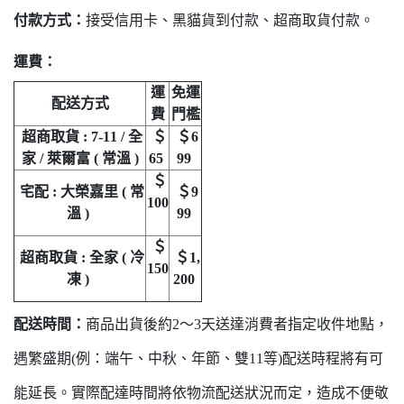
付款方式：
接受信用卡、黑貓貨到付款、超商取貨付款。
運費：
運
免運
配送方式
費
門檻
超商取貨 : 7-11 / 全
＄
＄6
家 / 萊爾富 ( 常溫 )
65
99
＄
宅配 : 大榮嘉里 ( 常
＄9
100
溫 )
99
＄
超商取貨 : 全家 ( 冷
＄1,
150
凍 )
200
配送時間：
商品出貨後約2～3天送達消費者指定收件地點，
遇繁盛期(例：端午、中秋、年節、雙11等)配送時程將有可
能延長。實際配達時間將依物流配送狀況而定，造成不便敬