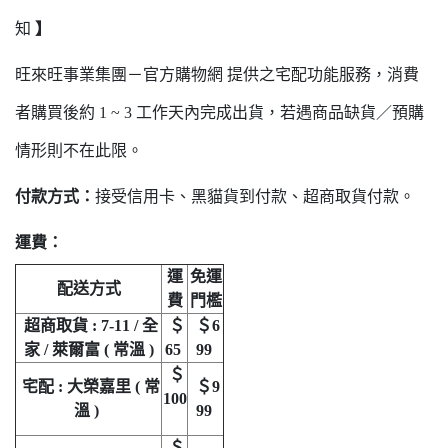
知
】
旺來旺事業集團－官方購物網 提供之宅配功能服務，消費
者購買後約 1 ~ 3 工作天內完成出貨，若遇商品缺貨／預購
情形則不在此限。
付款方式：
接受信用卡、黑貓貨到付款、超商取貨付款。
運費：
運
免運
配送方式
費
門檻
超商取貨 : 7-11 / 全
＄
＄6
家 / 萊爾富 ( 常溫 )
65
99
＄
宅配 : 大榮嘉里 ( 常
＄9
100
溫 )
99
＄