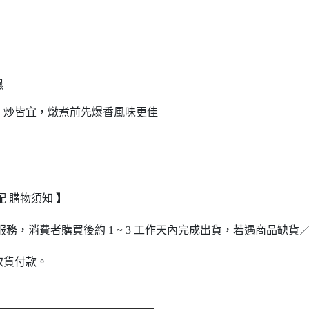
濕
、炒皆宜，燉煮前先爆香風味更佳
宅配 購物須知
】
務，消費者購買後約 1 ~ 3 工作天內完成出貨，若遇商品缺
取貨付款。