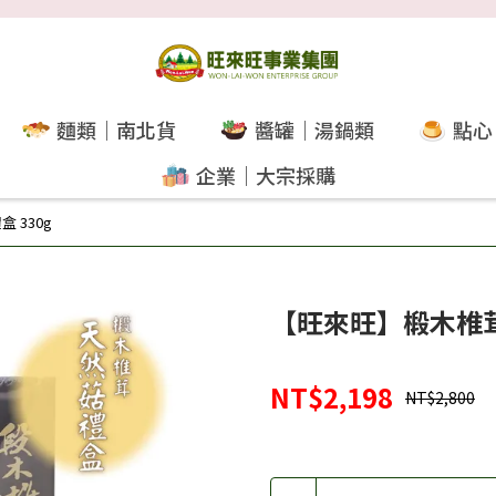
麵類｜南北貨
醬罐｜湯鍋類
點心
企業｜大宗採購
 330g
【旺來旺】椴木椎茸 
NT$2,198
NT$2,800