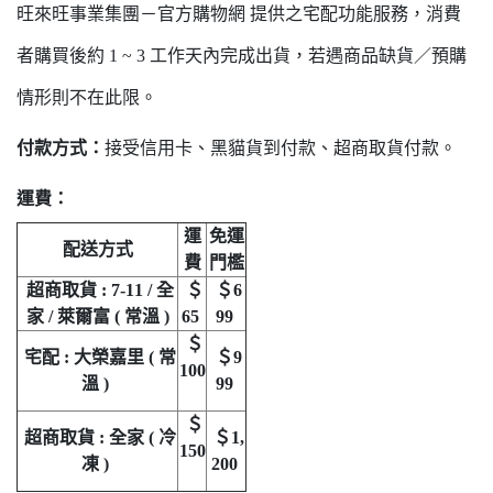
旺來旺事業集團－官方購物網 提供之宅配功能服務，消費
者購買後約 1 ~ 3 工作天內完成出貨，若遇商品缺貨／預購
情形則不在此限。
付款方式：
接受信用卡、黑貓貨到付款、超商取貨付款。
運費：
運
免運
配送方式
費
門檻
超商取貨 : 7-11 / 全
＄
＄6
家 / 萊爾富 ( 常溫 )
65
99
＄
宅配 : 大榮嘉里 ( 常
＄9
100
溫 )
99
＄
超商取貨 : 全家 ( 冷
＄1,
150
凍 )
200