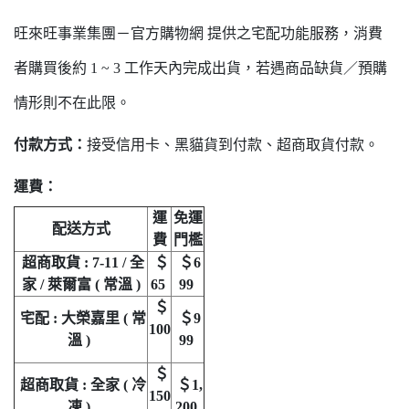
旺來旺事業集團－官方購物網 提供之宅配功能服務，消費
者購買後約 1 ~ 3 工作天內完成出貨，若遇商品缺貨／預購
情形則不在此限。
付款方式：
接受信用卡、黑貓貨到付款、超商取貨付款。
運費：
運
免運
配送方式
費
門檻
超商取貨 : 7-11 / 全
＄
＄6
家 / 萊爾富 ( 常溫 )
65
99
＄
宅配 : 大榮嘉里 ( 常
＄9
100
溫 )
99
＄
超商取貨 : 全家 ( 冷
＄1,
150
凍 )
200