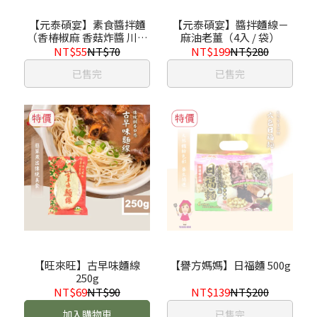
【元泰碩宴】素食醬拌麵
【元泰碩宴】醬拌麵線－
（香椿椒麻 香菇炸醬 川味
麻油老薑（4入 / 袋）
紅燒 椒麻辣唄）
NT$55
NT$70
NT$199
NT$280
已售完
已售完
【旺來旺】古早味麵線
【譽方媽媽】日福麵 500g
250g
NT$69
NT$90
NT$139
NT$200
加入購物車
已售完